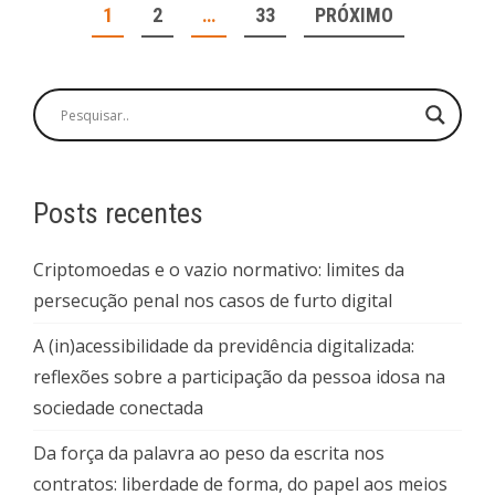
NAVEGAÇÃO
1
2
…
33
PRÓXIMO
POR
POSTS
Posts recentes
Criptomoedas e o vazio normativo: limites da
persecução penal nos casos de furto digital
A (in)acessibilidade da previdência digitalizada:
reflexões sobre a participação da pessoa idosa na
sociedade conectada
Da força da palavra ao peso da escrita nos
contratos: liberdade de forma, do papel aos meios