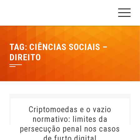
Skip
Cesrei Faculdade
REPOSITÓRIO CESREI
to
content
TAG:
CIÊNCIAS SOCIAIS –
DIREITO
Criptomoedas e o vazio
normativo: limites da
persecução penal nos casos
de furto digital