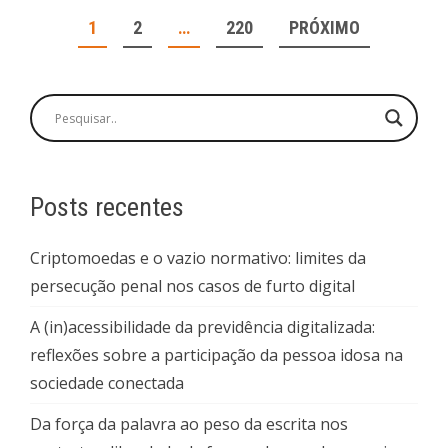
NAVEGAÇÃO
1
2
…
220
PRÓXIMO
POR
POSTS
Posts recentes
Criptomoedas e o vazio normativo: limites da
persecução penal nos casos de furto digital
A (in)acessibilidade da previdência digitalizada:
reflexões sobre a participação da pessoa idosa na
sociedade conectada
Da força da palavra ao peso da escrita nos