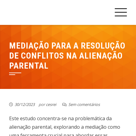
Skip
Cesrei Faculdade
REPOSITÓRIO CESREI
to
content
MEDIAÇÃO PARA A RESOLUÇÃO
DE CONFLITOS NA ALIENAÇÃO
PARENTAL
30/12/2023
por
cesrei
Sem comentários
Este estudo concentra-se na problemática da
alienação parental, explorando a mediação como
uma ferramenta crucial para abordar essas