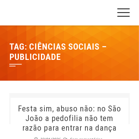
Skip
Cesrei Faculdade
REPOSITÓRIO CESREI
to
content
TAG:
CIÊNCIAS SOCIAIS –
PUBLICIDADE
Festa sim, abuso não: no São
João a pedofilia não tem
razão para entrar na dança