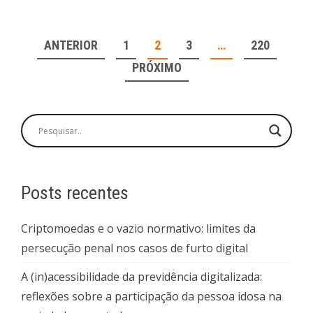
NAVEGAÇÃO
ANTERIOR
1
2
3
…
220
POR
PRÓXIMO
POSTS
Posts recentes
Criptomoedas e o vazio normativo: limites da
persecução penal nos casos de furto digital
A (in)acessibilidade da previdência digitalizada:
reflexões sobre a participação da pessoa idosa na