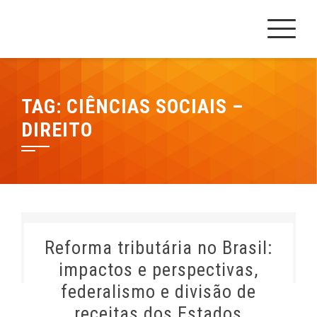
Skip
Cesrei Faculdade
REPOSITÓRIO CESREI
to
content
TAG:
CIÊNCIAS SOCIAIS –
DIREITO
Reforma tributária no Brasil:
impactos e perspectivas,
federalismo e divisão de
receitas dos Estados