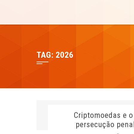
Skip
Cesrei Faculdade
REPOSITÓRIO CESREI
to
content
TAG:
2026
Criptomoedas e o 
persecução penal