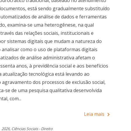
 burocrático tradicional, baseado no atendimento
documentos, está sendo gradualmente substituído
automatizados de análise de dados e ferramentas
entido, examina-se uma heterogênese, na qual
avés das relações sociais, institucionais e
por sistemas digitais que mudam a natureza do
 analisar como o uso de plataformas digitais
tizados de análise administrativa afetam o
ssenta anos, à previdência social e aos benefícios
e a atualização tecnológica está levando ao
 agravamento dos processos de exclusão social,
ta-se de uma pesquisa qualitativa desenvolvida
tal, com...
Leia mais
2026
,
Ciências Sociais - Direito