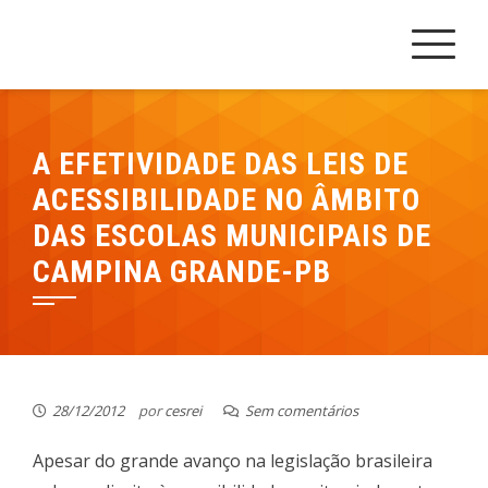
Skip
Cesrei Faculdade
REPOSITÓRIO CESREI
to
content
A EFETIVIDADE DAS LEIS DE
ACESSIBILIDADE NO ÂMBITO
DAS ESCOLAS MUNICIPAIS DE
CAMPINA GRANDE-PB
28/12/2012
por
cesrei
Sem comentários
Apesar do grande avanço na legislação brasileira