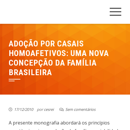
Skip
Cesrei Faculdade
REPOSITÓRIO CESREI
to
content
ADOÇÃO POR CASAIS
HOMOAFETIVOS: UMA NOVA
CONCEPÇÃO DA FAMÍLIA
BRASILEIRA
17/12/2010
por
cesrei
Sem comentários
A presente monografia abordará os princípios