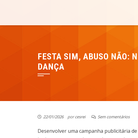
Skip
Cesrei Faculdade
REPOSITÓRIO CESREI
to
content
FESTA SIM, ABUSO NÃO: 
DANÇA
22/01/2026
por
cesrei
Sem comentários
Desenvolver uma campanha publicitária de c