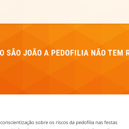
NO SÃO JOÃO A PEDOFILIA NÃO TEM
onscientização sobre os riscos da pedofilia nas festas