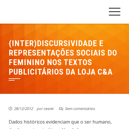
Skip
Cesrei Faculdade
REPOSITÓRIO CESREI
to
content
(INTER)DISCURSIVIDADE E
REPRESENTAÇÕES SOCIAIS DO
FEMININO NOS TEXTOS
PUBLICITÁRIOS DA LOJA C&A
28/12/2012
por
cesrei
Sem comentários
Dados históricos evidenciam que o ser humano,