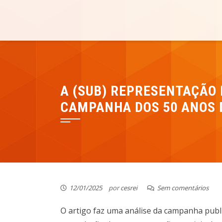
Skip
Cesrei Faculdade
REPOSITÓRIO CESREI
to
content
A (SUB) REPRESENTAÇÃO 
CAMPANHA DOS 50 ANOS 
12/01/2025
por
cesrei
Sem comentários
O artigo faz uma análise da campanha publi